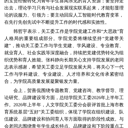
的宝贵经验转化为青年学生喜闻乐见的育人资源；要坚持走
出去，理论学习只有与社会发展现实联系起来，才能彰显理
论的说服力、引领力；要主动回应人工智能时代教育变革，
在先行先创先试中不断提升工作的时代感和实效性。
韩哲宇表示，关工委工作是学院党建工作和“大思政”育
人格局的重要组成部分。学院党委将继续坚持“党建带关
建”，推动关工委工作与学生党建、学风建设、专业教育、
就业育人、社会实践等深度融合，持续把党建优势转化为组
织优势和育人效能。张科静向长期关心支持学院发展的老同
志表示感谢，希望关工委立足学院发展大局，将关心下一代
工作与学科建设、专业建设、人才培养和文化传承紧密结
合，为学院高质量发展凝聚银发力量。
会上，贺善侃围绕专题教育、党建咨询、教学督导、理
论研究、品牌建设等方面，总结学院关工委
2026
年上半年工
作。
2026
年上半年，人文学院关工委分会获评首批上海市教
育系统基层“五好”关工委组织，体现了学院在组织建设、队
伍建设、品牌建设和协同育人等方面取得的阶段性成效。与
会老同志围绕青年学生成长特点、品牌建设和下阶段重点工