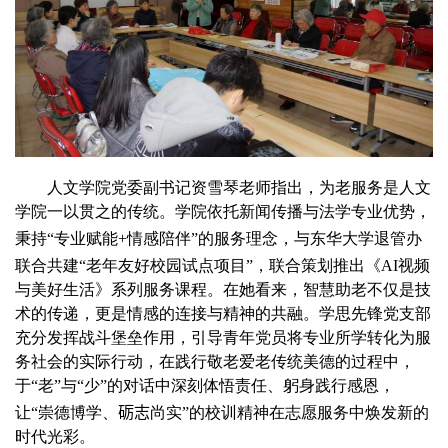
人文学院党委副书记资雪琴老师
指出
，为老服务是人文
学院一以贯之的传统。学院依托新闻传播与法学专业优势，
秉持
“专业赋能
+
情感陪伴”
的服务理念
，与东华大学退管办
联合
共建“老年友好校园试点项目”，联合策划推出《
AI
视频
与美好生活》系列服务课程。在她看来，智慧助老不仅是技
术的传递，更是情感的连接与精神的共融。学思先锋党支部
充分发挥战斗堡垒作用，引导青年党员将专业所学转化为服
务社会的实际行动，在践行敬老爱老传统美德的过程中，
于“老”与“少”的对话中深刻体悟责任、躬身践行感恩，
让“崇德博学、
砺志
尚实”的校训精神在志愿服务中焕发新的
时代光彩。