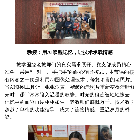
教授：用
AI
唤醒记忆，让技术承载情感
教学围绕老教师们的真实需求展开。党支部成员精心
准备，采用“一对一、手把手”的耐心辅导模式，本节课的核
心内容之一便是利用
AI
图像处理技术，修复珍贵的老照片。
当
AI
修图工具让一张张泛黄、褶皱的老照片重新变得清晰鲜
亮时，课堂常常陷入温暖的寂静。时光的痕迹被轻轻抹去，
记忆中的面容再度栩栩如生，老教师们感慨万千。技术教学
超越了单纯的功能指导，成为了连接情感、重温岁月的桥
梁。