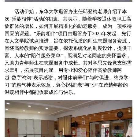
活动伊始，东华大学退管办
主任
邱登梅老师介绍了本
次“乐龄相伴”活动的初衷。其表示，随着学校退休教职工高
龄群体的增长，如何开展精准化的助老服务，成为一项亟待
回应的课题。“乐龄相伴”项目由退管办于
2025
年发起，先行
在人文学院试点推进，旨在依托优质的师生志愿服务资源，
围绕高龄教师的实际需要，探索系统化的制度设计，提供丰
富、人本的“陪伴服务菜单”，既满足对老同志的关怀需求，
又助力青年师生在志愿服务中成长。其对学思先锋党支部需
求牵引，拓展项目内涵，用专业和爱心陪伴高龄教师跨
越“数字鸿沟”表示感谢，对退休前辈们“与时俱进、终身学
习”的精气神表示敬意，衷心祝福“老”与“少”在跨越年龄的
温暖相伴中都能收获成长与快乐。