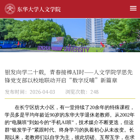
银发向学二十载，青春接棒AI时——人文学院学思先
锋党支部以校地联动开启“数字反哺”新篇章
发布时间：2026-04-03 浏览次数：
248
在长宁区纺大小区，有一堂持续了
20
余年的特殊课程，
学员多是平均年龄近
90
岁的东华大学退休老教师。从
2002
年
的“电脑班”到如今的“手机
AI
班”，技术媒介不断更迭，但这
群“银发学子”紧跟时代、终身学习的执着初心从未改变。长
期以来，老教师们以自学为主，彼此切磋、互帮互学，在求