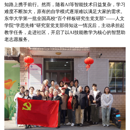
知路上携手前行。然而，随着
AI
等智能技术日益复杂，学习
难度不断加大，原有的自学模式逐渐难以满足大家的需求。
东华大学
第一批全国高校“百个样板研究生党支部”——
人文
学院
“
学思先锋
”研究室
党支部得知这一情况后，主动承担起
教学任务，走进社区，开启了以
AI
技能教学为核心的
智慧
助
老志愿服务。