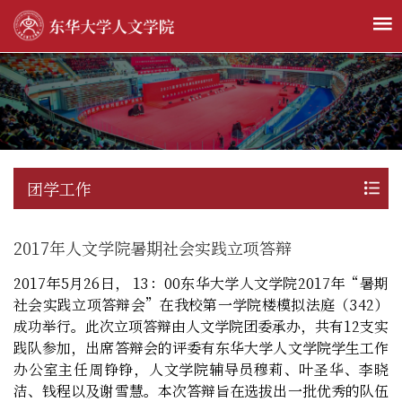
团学工作
2017年人文学院暑期社会实践立项答辩
2017
年
5
月
26
日，
13
：
00
东华大学人文学院
2017
年
“
暑期
社会实践立项答辩会
”
在我校第一学院楼模拟法庭（
342
）
成功举行。此次立项答辩由人文学院团委承办，共有
12
支实
践队参加，出席答辩会的评委有东华大学人文学院学生工作
办公室主任周铮铮，人文学院辅导员穆莉、叶圣华、李晓
洁、钱程以及谢雪慧。本次答辩旨在选拔出一批优秀的队伍