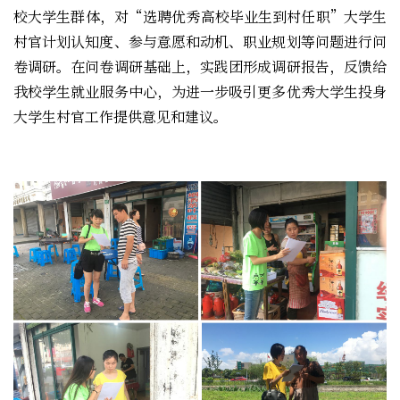
校大学生群体，对“选聘优秀高校毕业生到村任职”大学生
村官计划认知度、参与意愿和动机、职业规划等问题进行问
卷调研。在问卷调研基础上，实践团形成调研报告，反馈给
我校学生就业服务中心，为进一步吸引更多优秀大学生投身
大学生村官工作提供意见和建议。